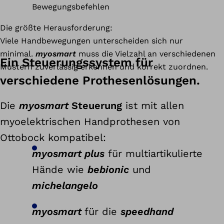
Bewegungsbefehlen
Die größte Herausforderung:
Viele Handbewegungen unterscheiden sich nur
minimal.
myosmart
muss die Vielzahl an verschiedenen
Ein Steuerungssystem für
Mustern zuverlässig erkennen und korrekt zuordnen.
verschiedene Prothesenlösungen.
Die
myosmart
Steuerung
ist mit allen
myoelektrischen Handprothesen von
Ottobock kompatibel:
myosmart plus
für multiartikulierte
Hände wie
bebionic
und
michelangelo
myosmart
für die
speedhand