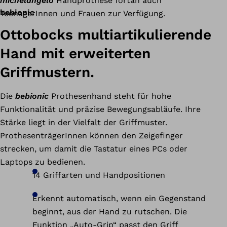
michelangelo
Handprothese fortan auch
bebionic
TeenagerInnen und Frauen zur Verfügung.
Ottobocks multiartikulierende
Hand mit erweiterten
Griffmustern.
Die
bebionic
Prothesenhand steht für hohe
Funktionalität und präzise Bewegungsabläufe. Ihre
Stärke liegt in der Vielfalt der Griffmuster.
ProthesenträgerInnen können den Zeigefinger
strecken, um damit die Tastatur eines PCs oder
Laptops zu bedienen.
14 Griffarten und Handpositionen
Erkennt automatisch, wenn ein Gegenstand
beginnt, aus der Hand zu rutschen. Die
Funktion „Auto-Grip“ passt den Griff