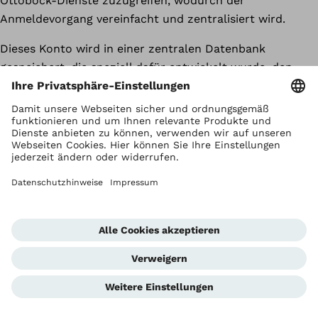
Ottobock-Dienste zuzugreifen, wodurch der
Anmeldevorgang vereinfacht und zentralisiert wird.
Dieses Konto wird in einer zentralen Datenbank
gespeichert, die speziell dafür entwickelt wurde, den
Besitz der E-Mail-Adresse oder des Kontos zu
verifizieren und zu bestätigen. Die Datenbank
verwaltet in erster Linie den Authentifizierungsaspekt
Ihrer Anmeldung und ist ausschließlich mit dem
spezifischen Dienst verbunden, für den Sie sich
anmelden. Ihre Anmeldeinformationen werden dann an
die lokale Ottobock Einheit weitergegeben, die den von
Ihnen genutzten Dienst verwaltet. Wenn Sie eine
Anwendung nutzen, die einen MyOttobock-Dienst
verwendet, werden die in der Ottobock-ID
gespeicherten Informationen (Profilinformationen) mit
der MyOttobock-Datenbank (die auf Microsoft Azure
gehostet wird) synchronisiert.