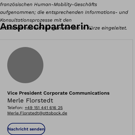
französischen Human-Mobility-Geschäfts
aufgenommen; die entsprechenden Informations- und
Konsultationsprozesse mit den
Ansprechpartnerin.
Arbeitnehmervertretungen werden in Kürze eingeleitet.
Vice President Corporate Communications
Merle Florstedt
Telefon
:
+49 151 441 616 25
Merle.Florstedt@ottobock.de
Nachricht senden