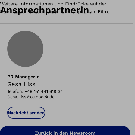
Weitere Informationen und Eindrücke auf der
Ansprechpartnerin.
Kampagnen-Website
und im
Kampagnen-Film
.
PR Managerin
Gesa Liss
Telefon
:
+49 151 441 618 37
Gesa.Liss@ottobock.de
Nachricht senden
Zurück in den Newsroom