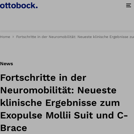
Me
Home
Fortschritte in der Neuromobilität: Neueste klinische Ergebnisse z
News
Fortschritte in der
Neuromobilität: Neueste
klinische Ergebnisse zum
Exopulse Mollii Suit und C-
Brace