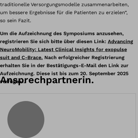
traditionelle Versorgungsmodelle zusammenarbeiten,
um bessere Ergebnisse für die Patienten zu erzielen“,
so sein Fazit.
Um die Aufzeichnung des Symposiums anzusehen,
registrieren Sie sich bitte über diesen Link:
Advancing
NeuroMobility: Latest Clinical Insights for exopulse
suit and C-Brace.
Nach erfolgreicher Registrierung
erhalten Sie in der Bestätigungs-E-Mail den Link zur
Aufzeichnung. Diese ist bis zum 20. September 2025
Ansprechpartnerin.
verfügbar.